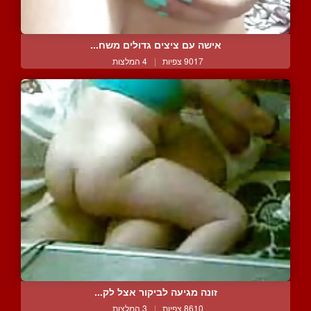
אישה עם ציצים גדולים משח...
9017 צפיות
|
4 המלצות
זונה מגיעה לביקור אצל לק...
8610 צפיות
|
3 המלצות