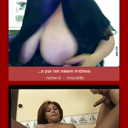
מוסלמית חושפת חזה ענק ונ...
8282 צפיות
|
8 המלצות