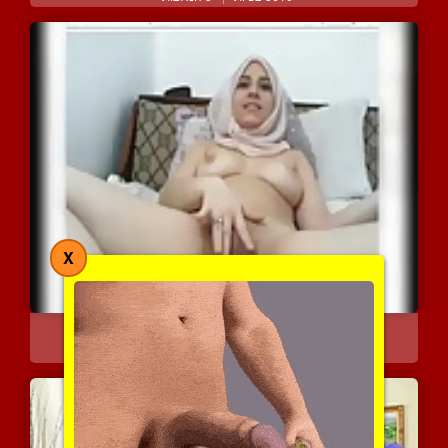
X
מפסקת רגליים ומאוננת כשה...
8994 צפיות
|
14 המלצות