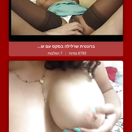
ברונטית שרלילה בסקס עם ש...
6793 צפיות
|
7 המלצות