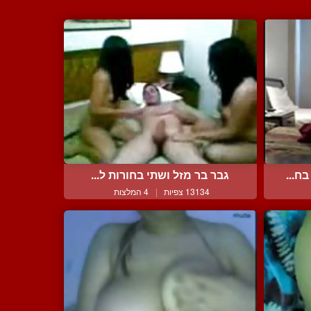
ח...
גבר בר מזל ושתי בחורות ל...
13134 צפיות
|
4 המלצות