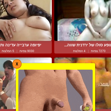
פע סולו של ירדנית שווה...
יפיופה ערבייה עדינה ותוס
7270 צפיות
|
4 המלצות
9030 צפיות
|
5 המלצות
X