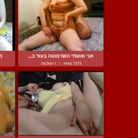
אני ואשתי השרמוטה בעוד ב...
מו
7373 צפיות
|
1 המלצות