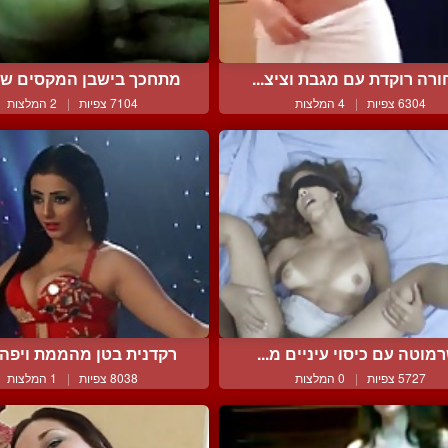
ורה רוקדת עם מגבת וציצ...
מתחכך בישבן המקסים של א
6304 צפיות
|
4 המלצות
7104 צפיות
|
2 המלצות
מוטה עם כיסוי עיניים מ...
רקדנית בטן מהממת ויפה ב
5727 צפיות
|
0 המלצות
8038 צפיות
|
1 המלצות