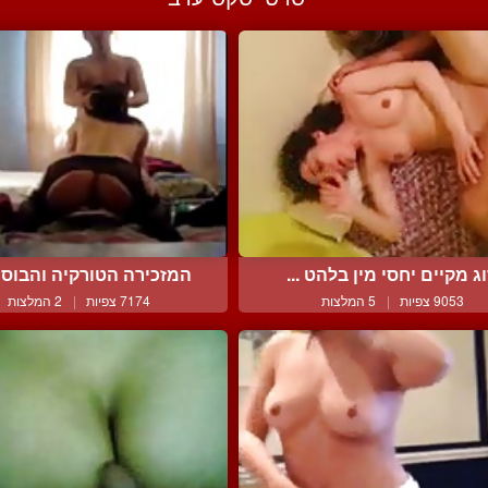
וג מקיים יחסי מין בלהט ...
המזכירה הטורקיה והבוס ב
9053 צפיות
|
5 המלצות
7174 צפיות
|
2 המלצות