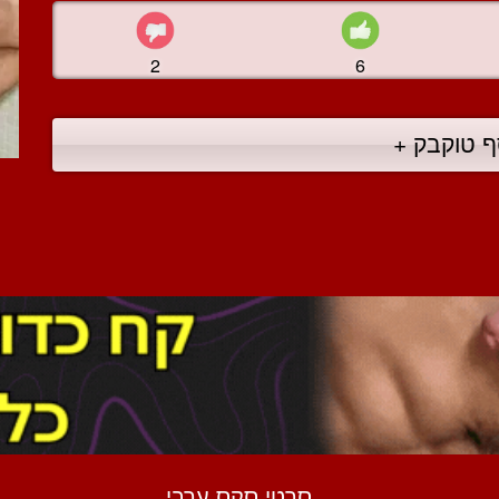
2
6
ף טוקבק +
סרטי סקס ערבי