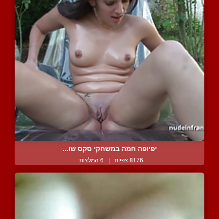
יפיופה חמה במשחקי סקס שו...
8176 צפיות
|
6 המלצות