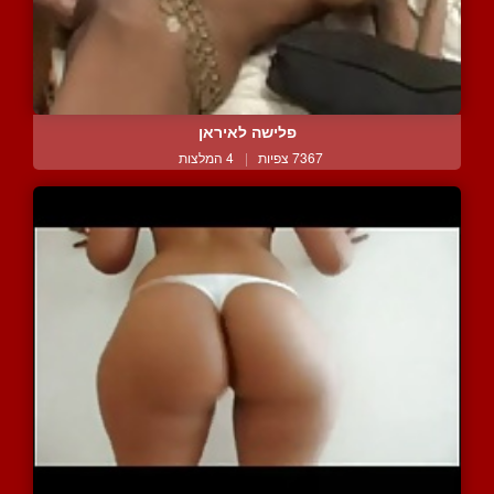
פלישה לאיראן
7367 צפיות
|
4 המלצות