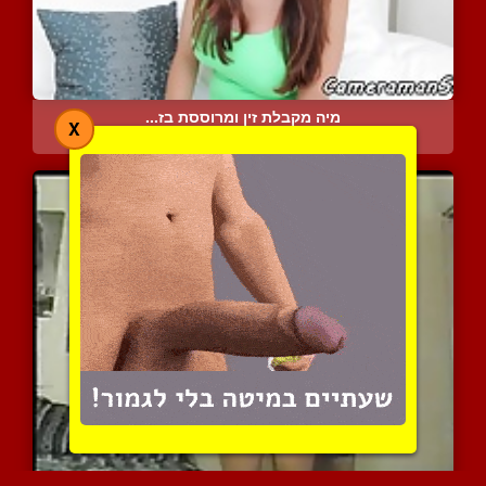
מיה מקבלת זין ומרוססת בז...
X
13857 צפיות
|
18 המלצות