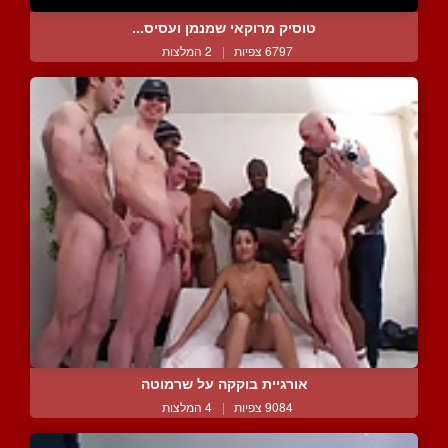
טוסיק מרוקאי שמנמן ועסיס...
6797 צפיות
|
2 המלצות
אורגיית בוקקה על שרמוטה
9084 צפיות
|
4 המלצות