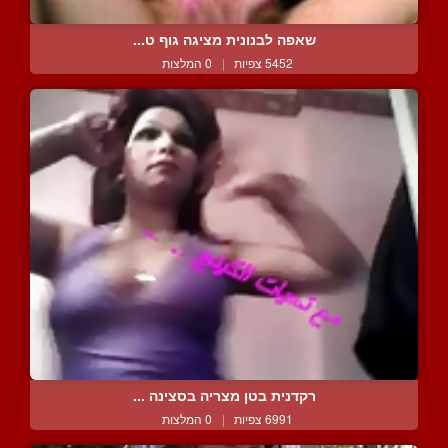
שאפה לבנונית מציגה גוף ט...
5452 צפיות
|
0 המלצות
רקדנית בטן מצריה בסצינה ...
6991 צפיות
|
0 המלצות