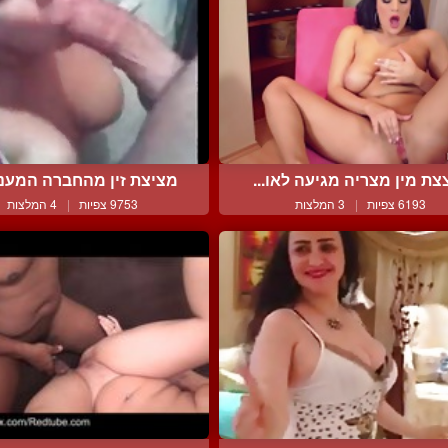
צת מין מצריה מגיעה לאו...
מציצת זין מהחברה המענגת
6193 צפיות
|
3 המלצות
9753 צפיות
|
4 המלצות