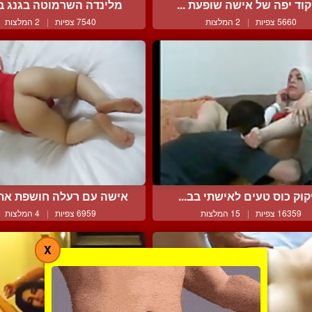
קוד יפה של אישה שופעת ...
מלינדה השרמוטה בגנג בנג
5660 צפיות
|
2 המלצות
7540 צפיות
|
2 המלצות
קוק כוס טעים לאישתי בב...
אישה עם רעלה חושפת את 
16359 צפיות
|
15 המלצות
6959 צפיות
|
4 המלצות
X