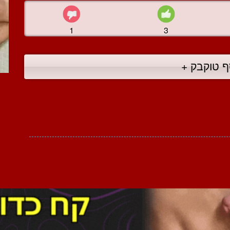
1
3
ף טוקבק +