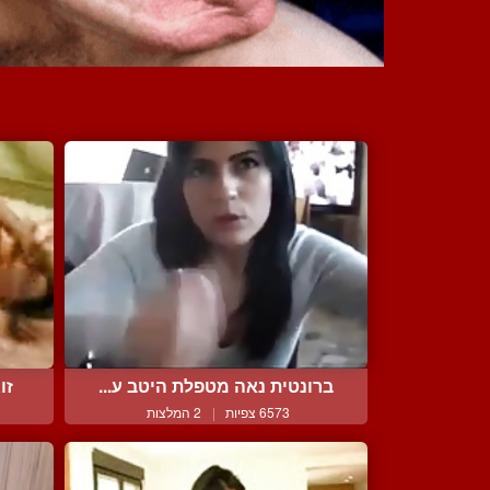
ברונטית נאה מטפלת היטב ע...
זו
6573 צפיות
|
2 המלצות