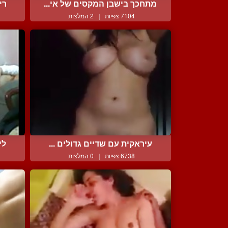
מתחכך בישבן המקסים של אי...
רי
7104 צפיות
|
2 המלצות
עיראקית עם שדיים גדולים ...
לי
6738 צפיות
|
0 המלצות