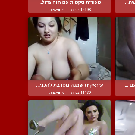
ה...
סעודית סקסית עם חזה גדול...
12698 צפיות
|
6 המלצות
 ...
עיראקית שמנה מסרבת להכני...
11130 צפיות
|
6 המלצות