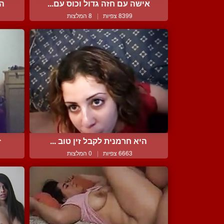
אישה עם חזה גדול וכוס עם...
הו
8399 צפיות
|
8 המלצות
היא חרמנית לקבל זין טוב ...
ז
6663 צפיות
|
0 המלצות