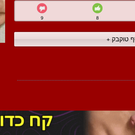
9
8
ף טוקבק +