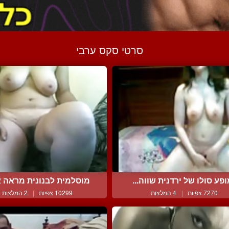
סרטי סקס ערבי
פע סולו של ירדנית שווה...
מוסלמית לבנונית מראה את
7270 צפיות
|
4 המלצות
10299 צפיות
|
2 המלצות