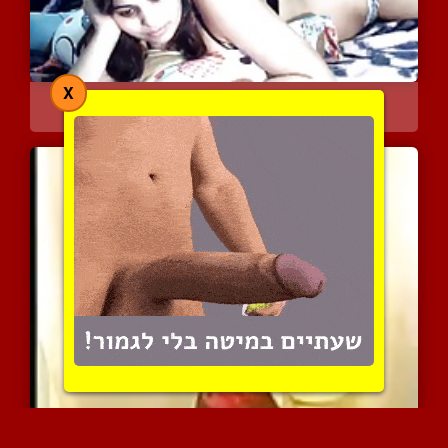
X
חבר שלה מביא ביד בזמן שה...
9562 צפיות
|
4 המלצות