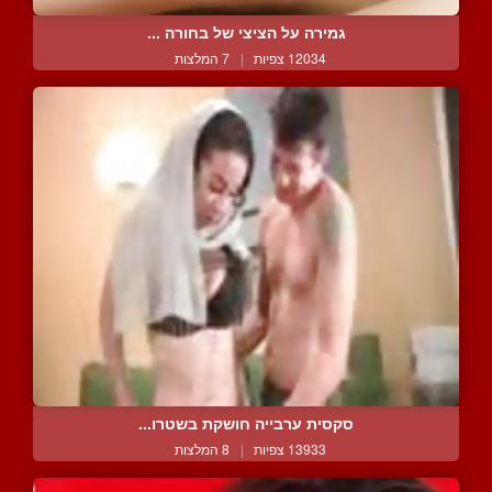
גמירה על הציצי של בחורה ...
12034 צפיות
|
7 המלצות
סקסית ערבייה חושקת בשטרו...
13933 צפיות
|
8 המלצות