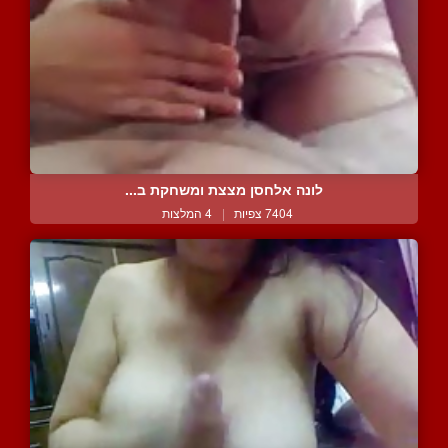
לונה אלחסן מצצת ומשחקת ב...
7404 צפיות
|
4 המלצות