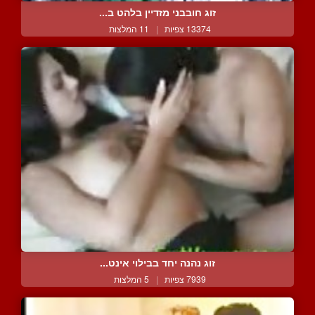
זוג חובבני מזדיין בלהט ב...
13374 צפיות
|
11 המלצות
זוג נהנה יחד בבילוי אינט...
7939 צפיות
|
5 המלצות