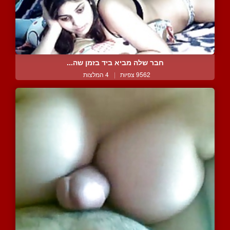
חבר שלה מביא ביד בזמן שה...
9562 צפיות
|
4 המלצות