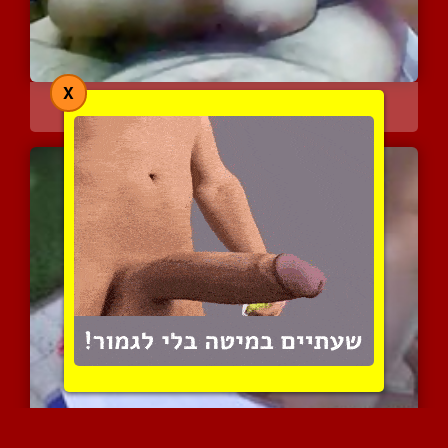
X
אישה עם חזה גדול ושופע מ...
7084 צפיות
|
4 המלצות