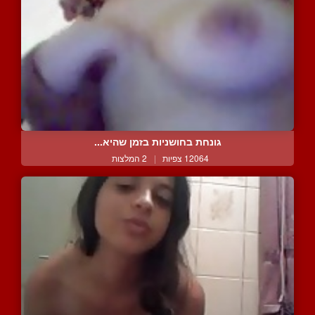
גונחת בחושניות בזמן שהיא...
12064 צפיות
|
2 המלצות