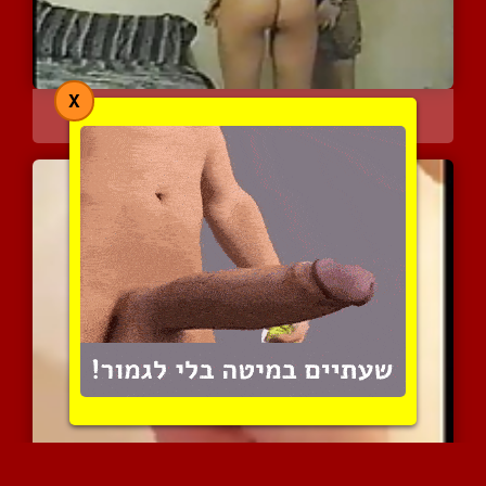
X
הוא משחיל לה זין לתוך הת...
9399 צפיות
|
4 המלצות