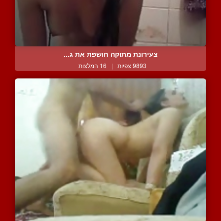
צעירונת מתוקה חושפת את ג...
9893 צפיות
|
16 המלצות