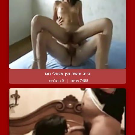
בייב עושה מין אנאלי חם
7488 צפיות
|
9 המלצות