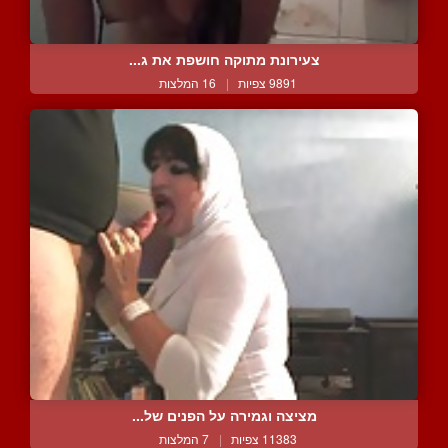
צעירונת מתוקה חושפת את ג...
9891 צפיות
|
16 המלצות
מציצה וגמירה על הפנים של...
11383 צפיות
|
7 המלצות