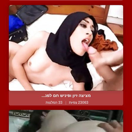
מציצה זיון ופיניש חם לפנ...
23063 צפיות
|
33 המלצות