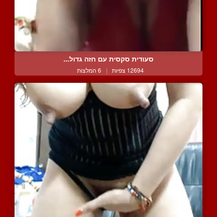
סעודית סקסית עם חזה גדול...
12694 צפיות
|
6 המלצות