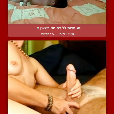
זוג משתולל במיטה כשאין א...
7194 צפיות
|
5 המלצות