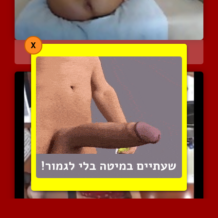
X
צרפתיה ערבייה עם תחת עגו...
7924 צפיות
|
4 המלצות