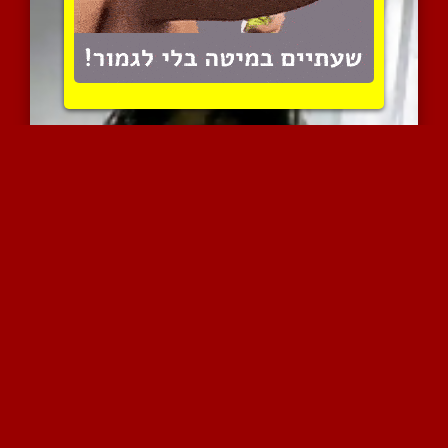
צעירה חמודה חושפת זה יפה...
8289 צפיות
|
8 המלצות