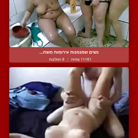
נשים שמנמנות עירומות משח...
11161 צפיות
|
9 המלצות