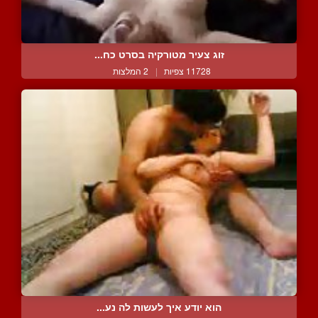
זוג צעיר מטורקיה בסרט כח...
11728 צפיות
|
2 המלצות
הוא יודע איך לעשות לה נע...