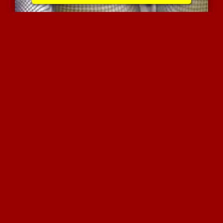
מופע אוננות אינטימי ופרט...
5832 צפיות
|
4 המלצות