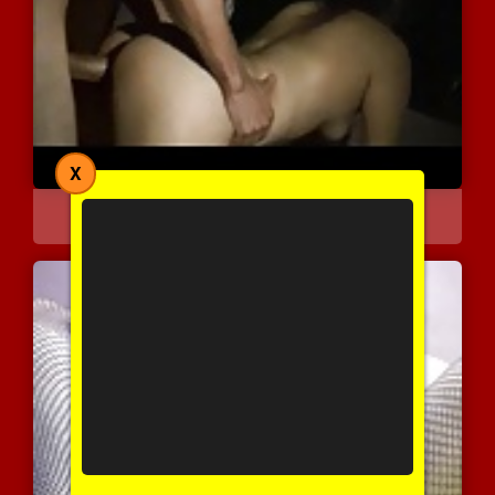
X
הבעל מצלם גבר מזיין את א...
29649 צפיות
|
15 המלצות