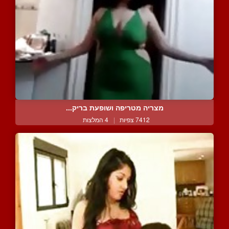
מצריה מטריפה ושופעת בריק...
7412 צפיות
|
4 המלצות