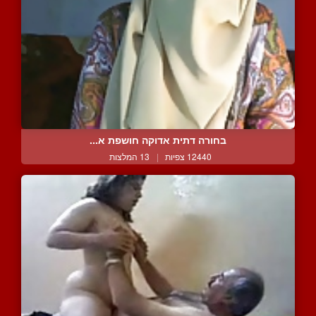
בחורה דתית אדוקה חושפת א...
12440 צפיות
|
13 המלצות