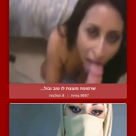
שרמוטה מוצצת לו טוב ובול...
9697 צפיות
|
8 המלצות