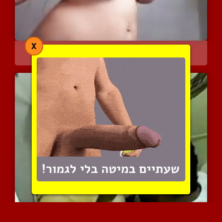
X
שופעת סקסית מאיראן מראה ...
6806 צפיות
|
11 המלצות