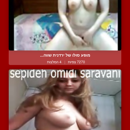
מופע סולו של ירדנית שווה...
7270 צפיות
|
4 המלצות