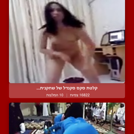
קלטת סקס סקנדל של שחקנית...
16822 צפיות
|
10 המלצות