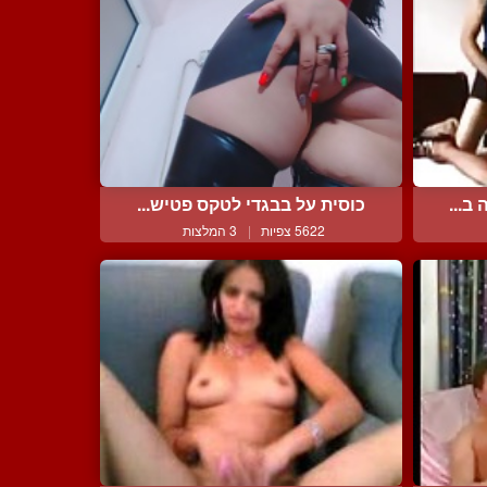
ב...
כוסית על בבגדי לטקס פטיש...
5622 צפיות
|
3 המלצות