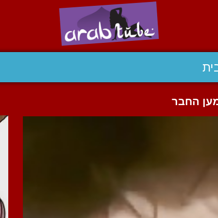
ית
ען החבר