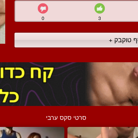
0
3
ף טוקבק +
סרטי סקס ערבי