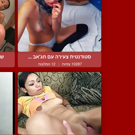
סטודנטית צעירה עם חג'אב ...
של
10287 צפיות
|
12 המלצות