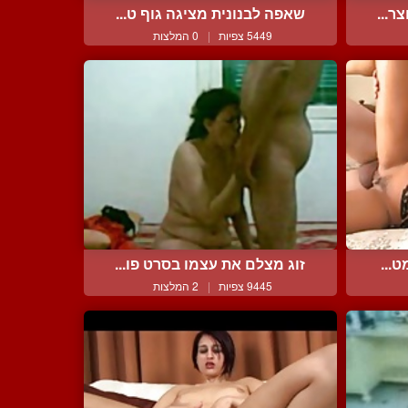
ר...
שאפה לבנונית מציגה גוף ט...
5449 צפיות
|
0 המלצות
ט...
זוג מצלם את עצמו בסרט פו...
9445 צפיות
|
2 המלצות