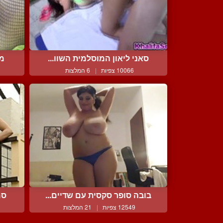
סאני ליאון המוסלמית השוו...
מו
10066 צפיות
|
6 המלצות
בובה סופר סקסית עם שדיים...
סמ
12549 צפיות
|
21 המלצות