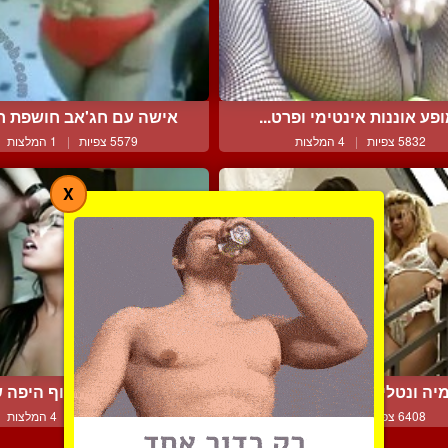
פע אוננות אינטימי ופרט...
אישה עם חג'אב חושפת חזה
5832 צפיות
|
4 המלצות
5579 צפיות
|
1 המלצות
X
יה ונטלי בשלישייה חביב...
גמירה על הפרצוף היפה של
6408 צפיות
|
6 המלצות
6949 צפיות
|
4 המלצות