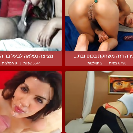
רה רזה משחקת בכוס ובת...
מציצה נפלאה לבעל בר המז
6790 צפיות
|
2 המלצות
5541 צפיות
|
0 המלצות