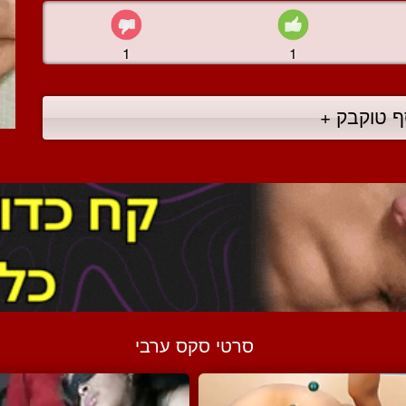
1
1
ף טוקבק +
סרטי סקס ערבי