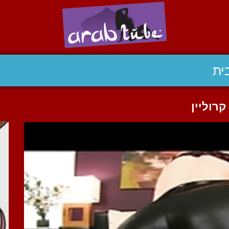
ית
רוליין