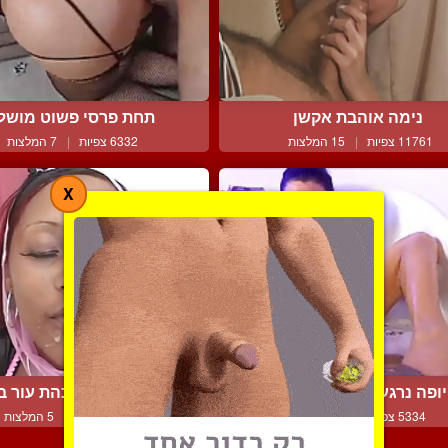
נימה אוהבת אקשן
תחת פרסי פשוט מושל
11761 צפיות
|
15 המלצות
6332 צפיות
|
7 המלצות
X
יופה נרגעת לה בהנאה בא...
מוסלמית יפה וכהת עור בע
5334 צפיות
|
7 המלצות
14691 צפיות
|
5 המלצות