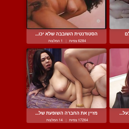
ם
הסטודנטית השובבה שלא יכו...
6284 צפיות
|
1 המלצות
ל...
מזיין את החברה השופעת של...
17264 צפיות
|
14 המלצות