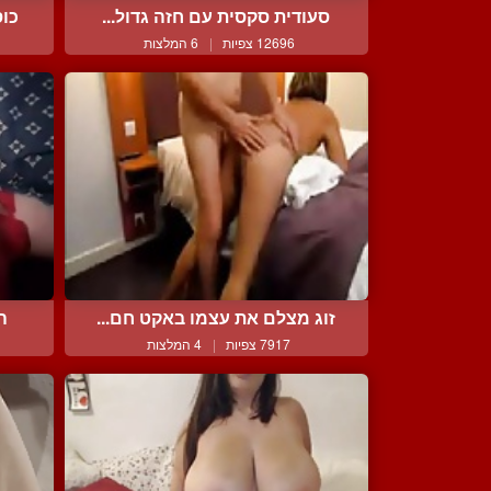
סעודית סקסית עם חזה גדול...
כוס
12696 צפיות
|
6 המלצות
זוג מצלם את עצמו באקט חם...
ה
7917 צפיות
|
4 המלצות