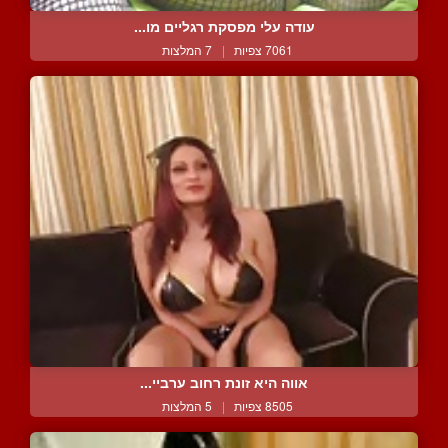
עודה עלי מפסקת רגליים מו...
7061 צפיות
|
7 המלצות
אווה היא זונת רחוב ערביי...
8505 צפיות
|
5 המלצות