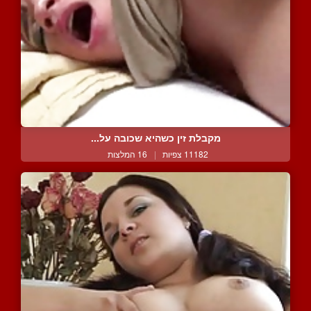
מקבלת זין כשהיא שכובה על...
11182 צפיות
|
16 המלצות