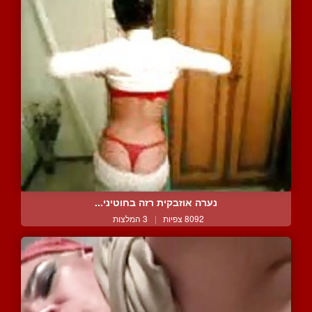
נערה אוזבקית רזה בחוטיני...
8092 צפיות
|
3 המלצות