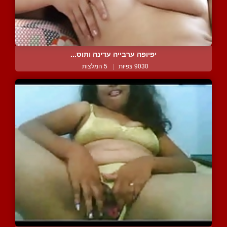
יפיופה ערבייה עדינה ותוס...
9030 צפיות
|
5 המלצות