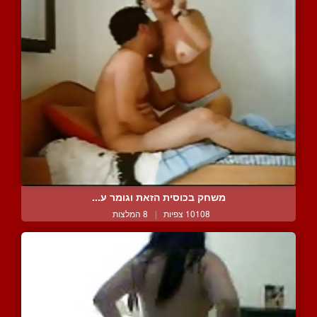
משחק בכוסית הזאת וגומר ע...
10108 צפיות
|
8 המלצות