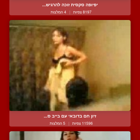
יפיופה סקסית זוכה להרגיש...
8197 צפיות
|
4 המלצות
זיון חם בדובאי עם בייב ס...
11596 צפיות
|
5 המלצות