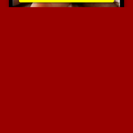
טורקיה עם ישבן עסיסי וטו...
7568 צפיות
|
1 המלצות