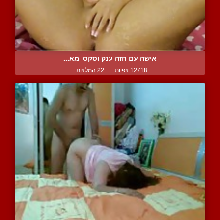
אישה עם חזה ענק וסקסי מא...
12718 צפיות
|
22 המלצות