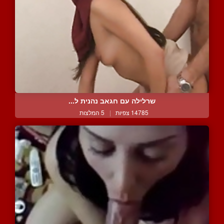
שרלילה עם חגאב נהנית ל...
14785 צפיות
|
5 המלצות