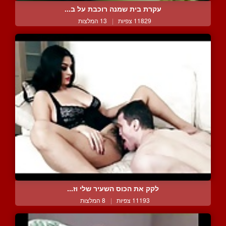
עקרת בית שמנה רוכבת על ב...
11829 צפיות
|
13 המלצות
לקק את הכוס השעיר שלי וז...
11193 צפיות
|
8 המלצות