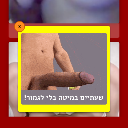
X
גונחת בחושניות בזמן שהיא...
12065 צפיות
|
2 המלצות