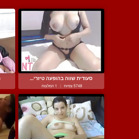
סעודית שווה בהופעה טיזרי...
נ
5748 צפיות
|
1 המלצות