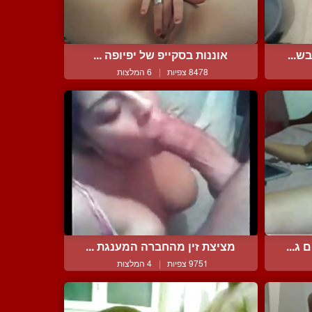
ש...
אוננות בסקייפ של יפיופה ...
8478 צפיות
|
6 המלצות
ג...
מציצת זין מהחברה המענגת ...
9751 צפיות
|
4 המלצות