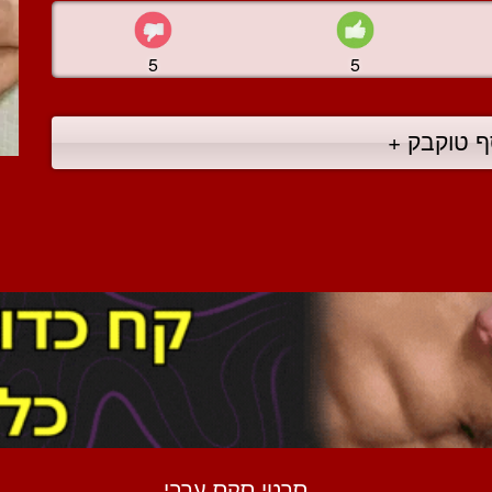
5
5
ף טוקבק +
סרטי סקס ערבי