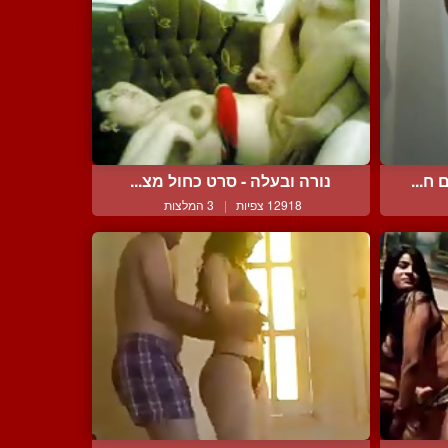
ח...
נורה ובעלה - סרט כחול מצ...
12918 צפיות
|
3 המלצות