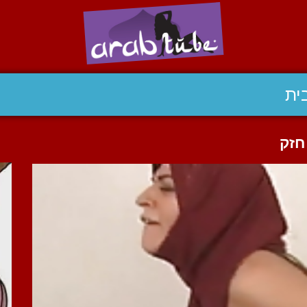
ית
חזק