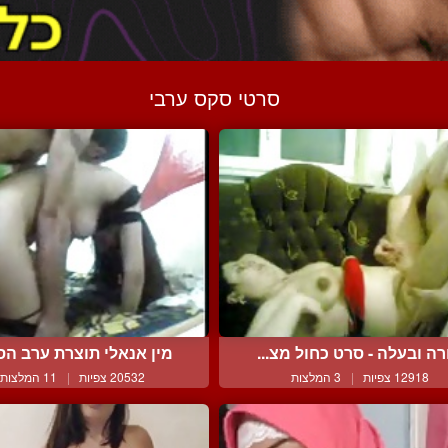
סרטי סקס ערבי
רה ובעלה - סרט כחול מצ...
מין אנאלי תוצרת ערב הסע
12918 צפיות
|
3 המלצות
20532 צפיות
|
11 המלצות