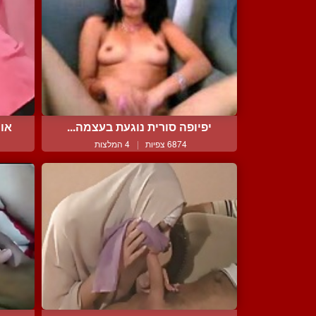
יפיופה סורית נוגעת בעצמה...
אומ
6874 צפיות
|
4 המלצות