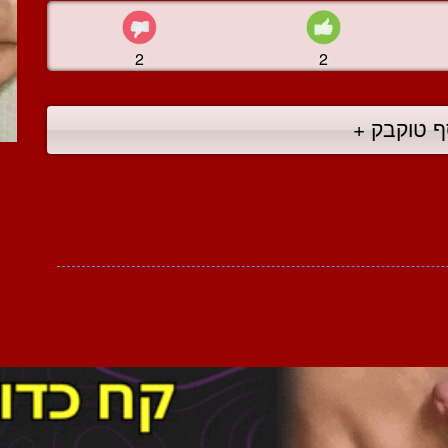
2
2
ף טוקבק +