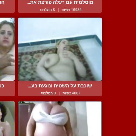
מוסלמית עם רעלה פורצת את...
הו
16935 צפיות
|
8 המלצות
שוכבת על השטיח ונוגעת בע...
ככ
4067 צפיות
|
0 המלצות