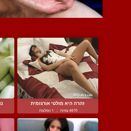
זהרה היא מולטי אורגזמית
נו
4670 צפיות
|
1 המלצות