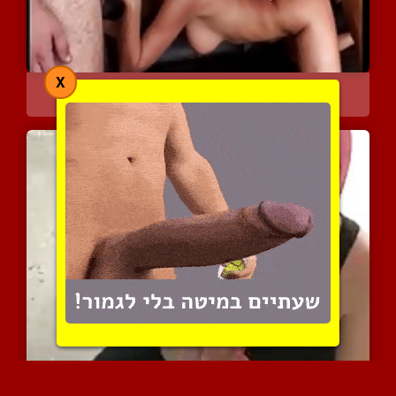
X
מיה אבבדג'ני בטריו עם עו...
6949 צפיות
|
4 המלצות