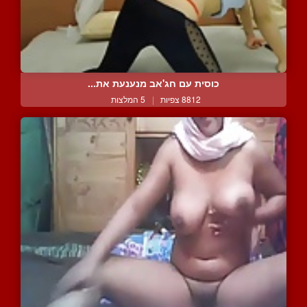
כוסית עם חג'אב מנענעת את...
8812 צפיות
|
5 המלצות