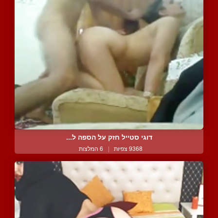
דוגי סטייל חזק על הספה ל...
9368 צפיות
|
6 המלצות