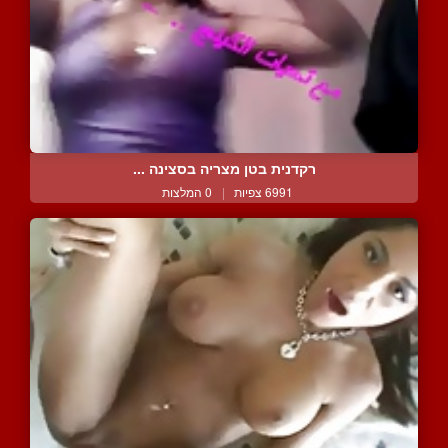
רקדנית בטן מצריה בסצינה ...
6991 צפיות
|
0 המלצות