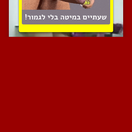
זיון מוסלמי טוב של זוג ד...
39559 צפיות
|
41 המלצות