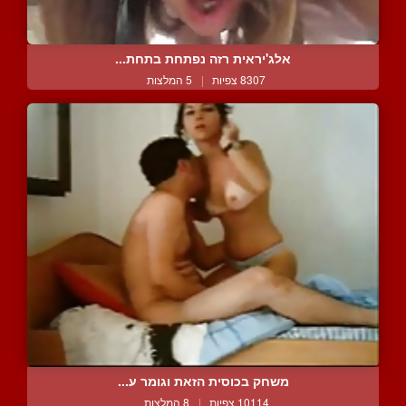
אלג'יראית רזה נפתחת בתחת...
8307 צפיות
|
5 המלצות
משחק בכוסית הזאת וגומר ע...
10114 צפיות
|
8 המלצות