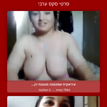
סרטי סקס ערבי
עיראקית שמנמנה מוצצת זין...
7954 צפיות
|
3 המלצות