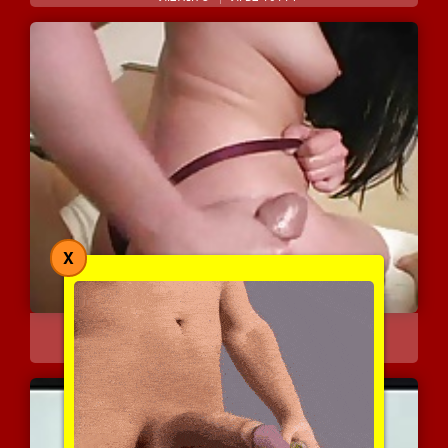
X
בחורה מהממת ויפה מביאה ל...
6070 צפיות
|
4 המלצות