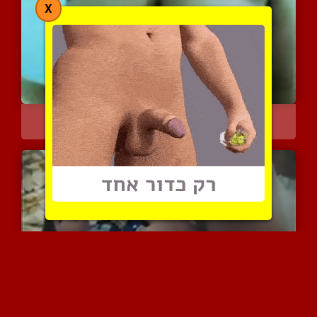
X
חזה גדול ויפה של אשתו של...
8059 צפיות
|
5 המלצות