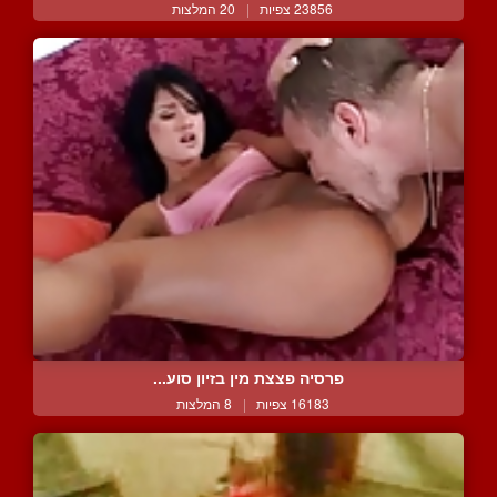
23856 צפיות
|
20 המלצות
פרסיה פצצת מין בזיון סוע...
16183 צפיות
|
8 המלצות