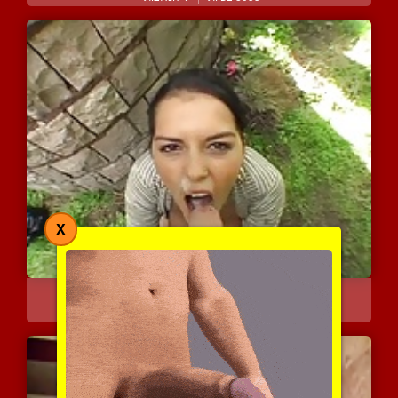
X
יפיופה מופתעת מההשפרצה ש...
7612 צפיות
|
4 המלצות