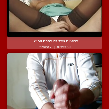
ברונטית שרלילה בסקס עם ש...
6793 צפיות
|
7 המלצות