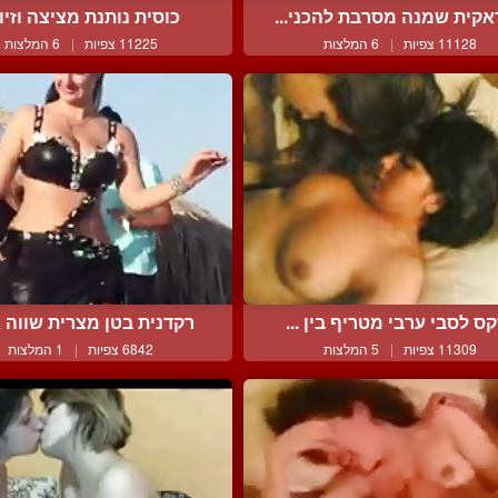
אקית שמנה מסרבת להכני...
כוסית נותנת מציצה וזיון 
11128 צפיות
|
6 המלצות
11225 צפיות
|
6 המלצות
ס לסבי ערבי מטריף בין ...
רקדנית בטן מצרית שווה א
11309 צפיות
|
5 המלצות
6842 צפיות
|
1 המלצות