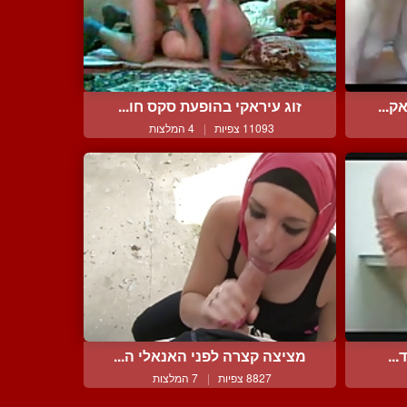
ק...
זוג עיראקי בהופעת סקס חו...
11093 צפיות
|
4 המלצות
...
מציצה קצרה לפני האנאלי ה...
8827 צפיות
|
7 המלצות