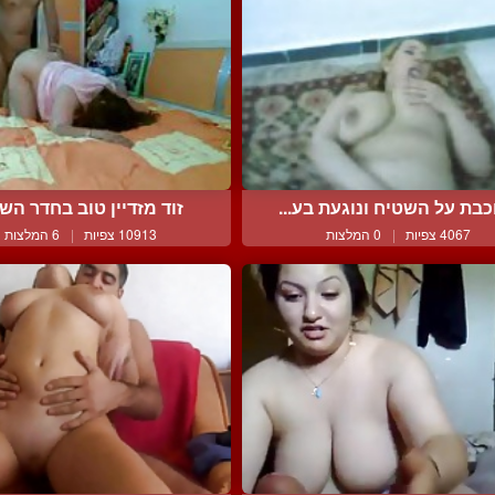
בת על השטיח ונוגעת בע...
זוד מזדיין טוב בחדר השינ
4067 צפיות
|
0 המלצות
10913 צפיות
|
6 המלצות