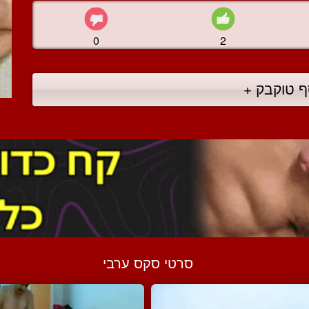
0
2
ף טוקבק +
סרטי סקס ערבי