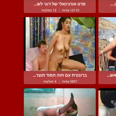
...
סרט אורגינאלי של דוגי לש...
12110 צפיות
|
12 המלצות
ש...
ברונטית עם חזה חמוד תוצר...
5857 צפיות
|
4 המלצות