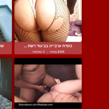
כוסית ערבייה בביגוד רשת ...
שוכ
8396 צפיות
|
5 המלצות