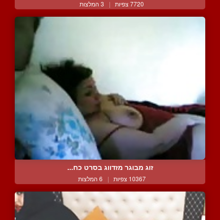
7720 צפיות
|
3 המלצות
זוג מבוגר מזדווג בסרט כח...
10367 צפיות
|
6 המלצות