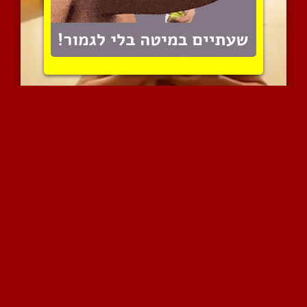
חרמנית שובבה משחקת לעצמה...
6277 צפיות
|
1 המלצות