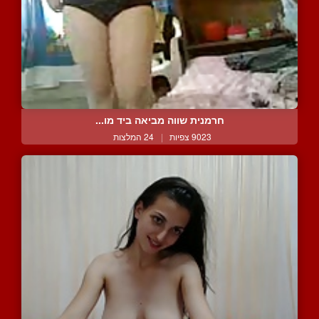
חרמנית שווה מביאה ביד מו...
9023 צפיות
|
24 המלצות