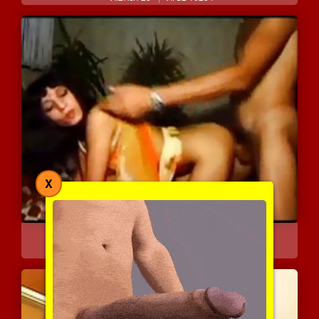
X
סקס מצרי חם עם כוסית שאו...
20458 צפיות
|
15 המלצות