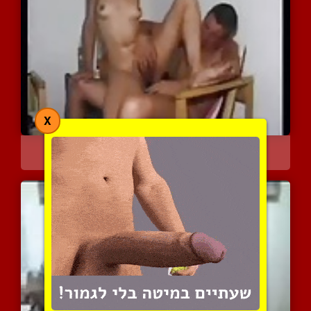
X
סרט פורנו טורקי
22852 צפיות
|
14 המלצות