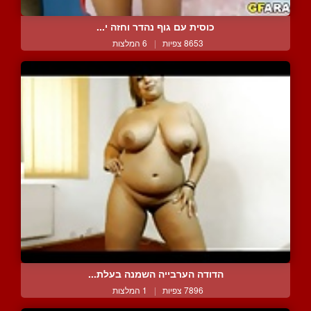
כוסית עם גוף נהדר וחזה י...
8653 צפיות
|
6 המלצות
הדודה הערבייה השמנה בעלת...
7896 צפיות
|
1 המלצות