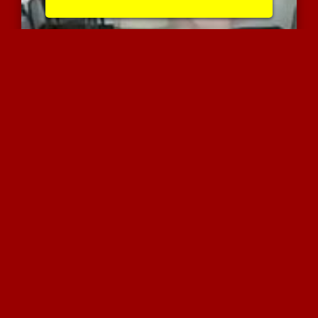
שובבה עם חזיה ותחתונים ר...
7414 צפיות
|
9 המלצות