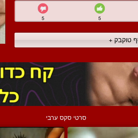
5
5
ף טוקבק +
סרטי סקס ערבי