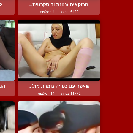
מרוקאית זנזונת ודיסקרטית...
לי
6432 צפיות
|
4 המלצות
שאפה עם כפייה גומרת מול ...
הנק
11772 צפיות
|
14 המלצות