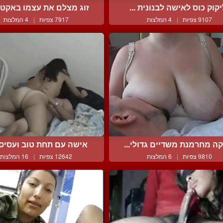
קוק כוס לאישה לבנונית ...
זוג מצלם את עצמו באקט ח
9107 צפיות
|
4 המלצות
7917 צפיות
|
4 המלצות
ה מחרמנת משדיים גדולי...
אישה עם תחת טוב ועסיסי 
9810 צפיות
|
6 המלצות
12642 צפיות
|
16 המלצות