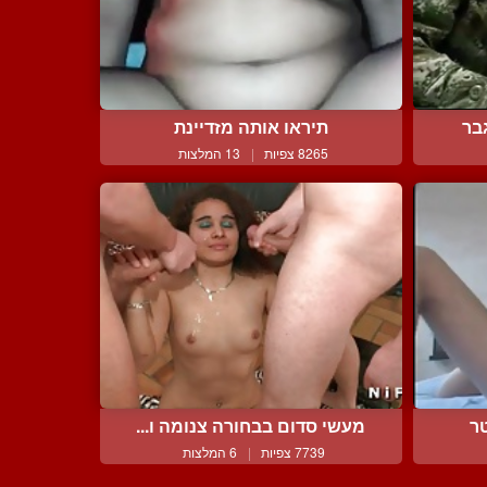
בר
תיראו אותה מזדיינת
8265 צפיות
|
13 המלצות
ר
מעשי סדום בבחורה צנומה ו...
7739 צפיות
|
6 המלצות