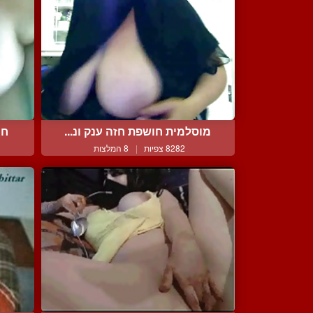
מוסלמית חושפת חזה ענק ונ...
חי
8282 צפיות
|
8 המלצות