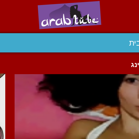
ית
נג