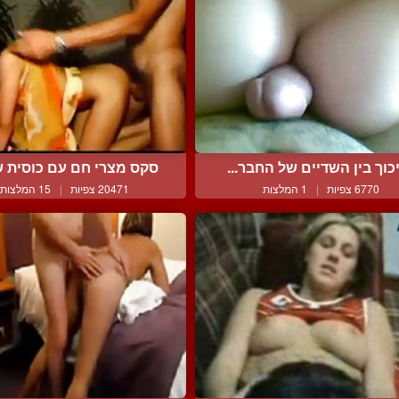
כוך בין השדיים של החבר...
סקס מצרי חם עם כוסית שא
6770 צפיות
|
1 המלצות
20471 צפיות
|
15 המלצות