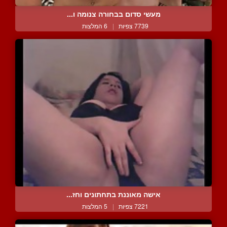
מעשי סדום בבחורה צנומה ו...
7739 צפיות
|
6 המלצות
אישה מאוננת בתחתונים וחז...
7221 צפיות
|
5 המלצות