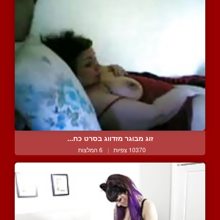
זוג מבוגר מזדווג בסרט כח...
10370 צפיות
|
6 המלצות