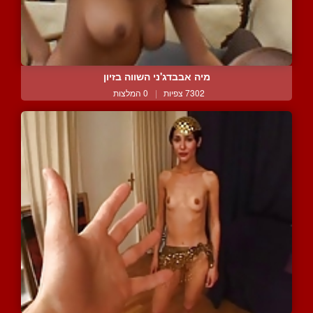
מיה אבבדג'ני השווה בזיון
7302 צפיות
|
0 המלצות