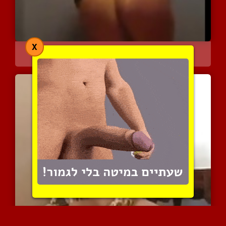
X
תחת גדול וחביב של מרוקאי...
10688 צפיות
|
2 המלצות