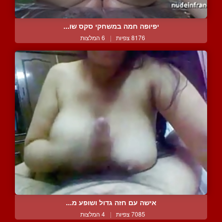
יפיופה חמה במשחקי סקס שו...
8176 צפיות
|
6 המלצות
אישה עם חזה גדול ושופע מ...
7085 צפיות
|
4 המלצות