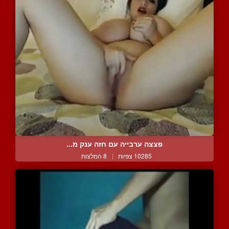
פצצה ערבייה עם חזה ענק מ...
10285 צפיות
|
8 המלצות