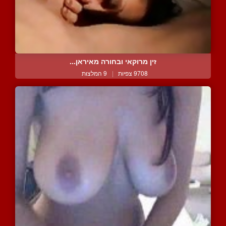
זין מרוקאי ובחורה מאיראן...
9708 צפיות
|
9 המלצות