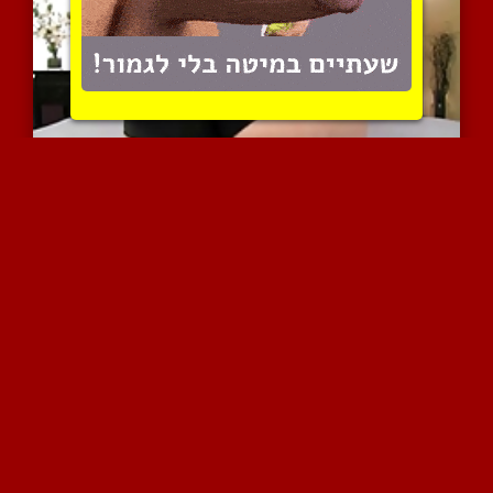
בוא תביא ביד על הישבן ה...
6048 צפיות
|
1 המלצות