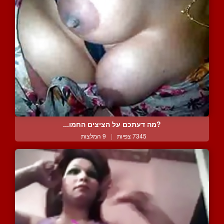
?מה דעתכם על הציצים החמו...
7345 צפיות
|
9 המלצות