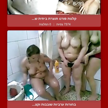
קלטת פורנו תוצרת ביתית ש...
7374 צפיות
|
0 המלצות
בחורות ערביות שובבות וקצ...