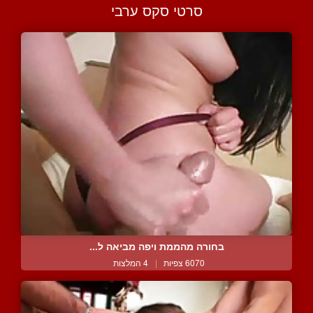
סרטי סקס ערבי
בחורה מהממת ויפה מביאה ל...
6070 צפיות
|
4 המלצות