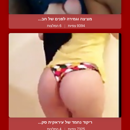
מציצה וגמירה לפנים של חב...
9394 צפיות
|
6 המלצות
ריקוד נחמד של עיראקית סק...
7325 צפיות
|
4 המלצות