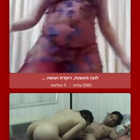
לונה מעשנת, רוקדת ועושה ...
5565 צפיות
|
5 המלצות