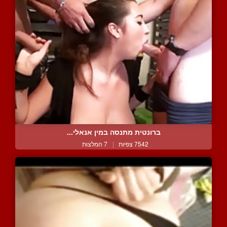
ברונטית מתנסה במין אנאלי...
7542 צפיות
|
7 המלצות