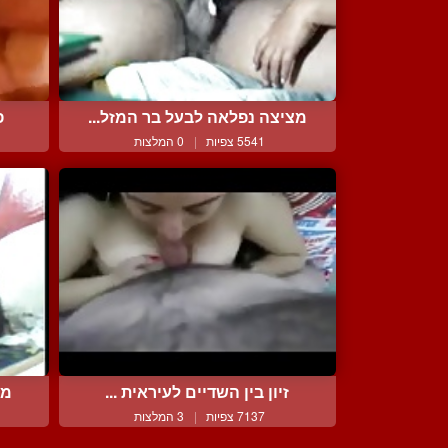
מציצה נפלאה לבעל בר המזל...
פ
5541 צפיות
|
0 המלצות
זיון בין השדיים לעיראית ...
מי
7137 צפיות
|
3 המלצות