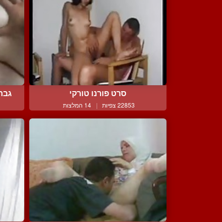
סרט פורנו טורקי
גבר
22853 צפיות
|
14 המלצות