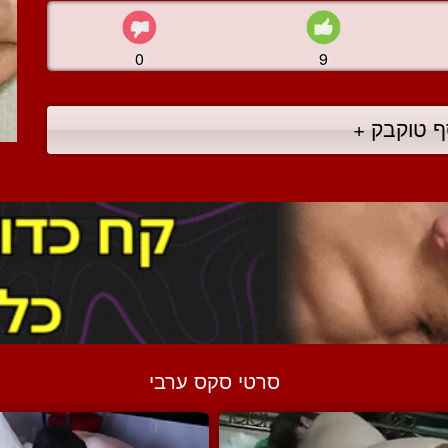
0
9
ף טוקבק +
סרטי סקס ערבי