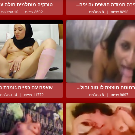
רה חמודה חושפת זה יפה...
טורקיה מוסלמית חולה על 
8292 צפיות
|
8 המלצות
8692 צפיות
|
10 המלצות
מוטה מוצצת לו טוב ובול...
שאפה עם כפייה גומרת מול
9697 צפיות
|
8 המלצות
11772 צפיות
|
14 המלצות