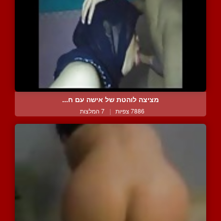
מציצה לוהטת של אישה עם ח...
7886 צפיות
|
7 המלצות