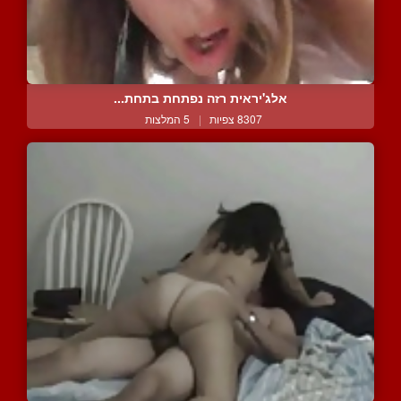
אלג'יראית רזה נפתחת בתחת...
8307 צפיות
|
5 המלצות