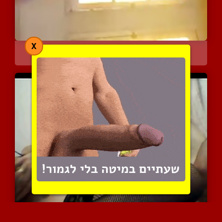
X
ריקוד ארוטי סקסי
12201 צפיות
|
8 המלצות