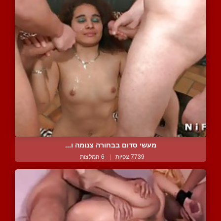
מעשי סדום בבחורה צנומה ו...
7739 צפיות
|
6 המלצות