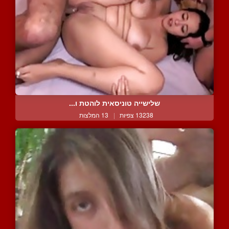
שלישייה טוניסאית לוהטת ו...
13238 צפיות
|
13 המלצות