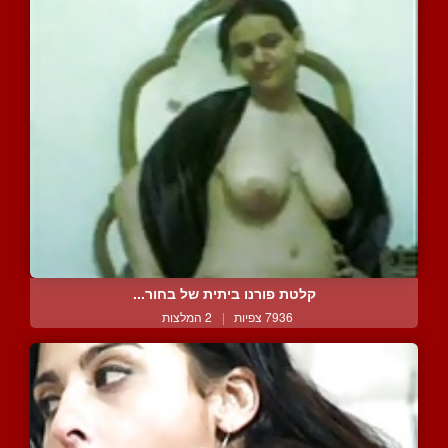
קלטת פורנו ביתית של בחור...
7936 צפיות
|
2 המלצות