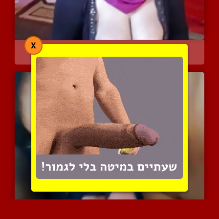
X
שמנמנה עם חג'אב במופע פר...
11039 צפיות
|
19 המלצות