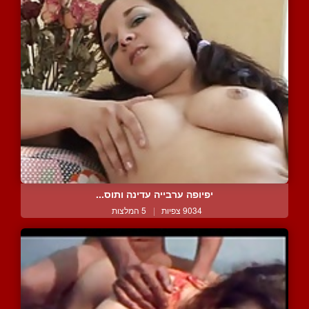
יפיופה ערבייה עדינה ותוס...
9034 צפיות
|
5 המלצות