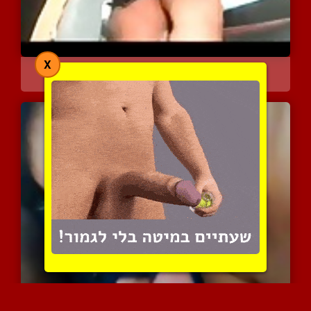
X
רקדנית בטן ערבייה מקצועי...
7138 צפיות
|
1 המלצות