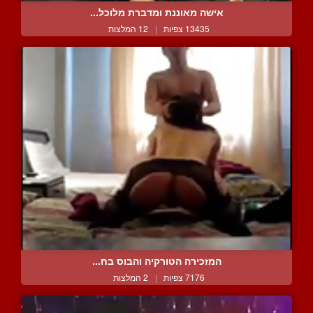
אישה מאוננת ומדברת מלוכל...
13435 צפיות
|
12 המלצות
המזכירה הטורקיה והבוס בח...
7176 צפיות
|
2 המלצות