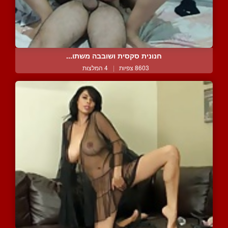
חנונית סקסית ושובבה משתו...
8603 צפיות
|
4 המלצות