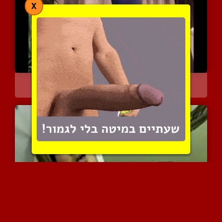
X
בייב מזרח תיכונית חושפת ...
6992 צפיות
|
7 המלצות