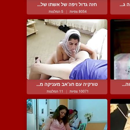
חזה גדול ויפה של אשתו של...
8054 צפיות
|
5 המלצות
...
טורקיה עם חג'אב מעניקה מ...
10071 צפיות
|
11 המלצות