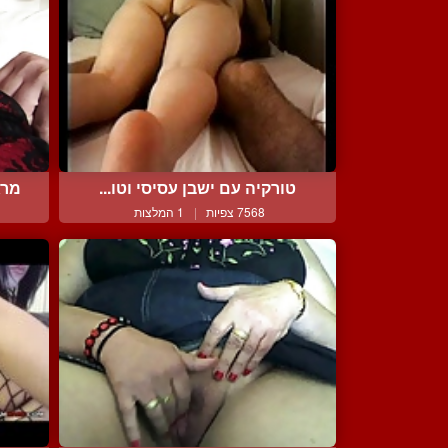
טורקיה עם ישבן עסיסי וטו...
מרג
7568 צפיות
|
1 המלצות