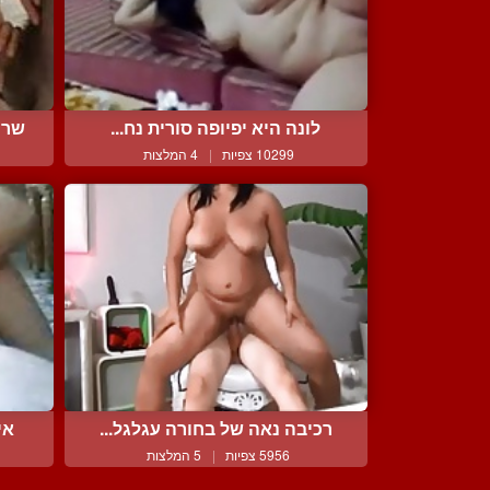
לונה היא יפיופה סורית נח...
שרמ
10299 צפיות
|
4 המלצות
רכיבה נאה של בחורה עגלגל...
אי
5956 צפיות
|
5 המלצות