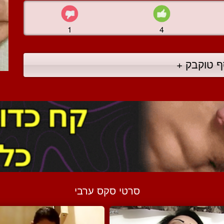
1
4
ף טוקבק +
סרטי סקס ערבי