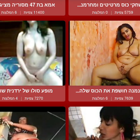
קי כוס מרטיטים ומחרמנ...
אמא בת 47 מסוריה מציגה ג...
5759 צפיות
|
0 המלצות
11400 צפיות
|
6 המלצות
מנה חושפת את הכוס שלה...
מופע סולו של ירדנית שווה
7639 צפיות
|
6 המלצות
7270 צפיות
|
4 המלצות