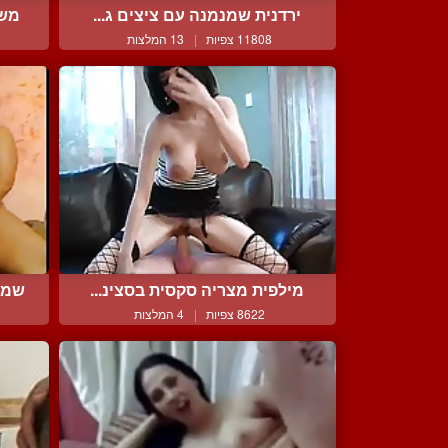
ירדנית שמנמנה עם ציצים ג...
משח
11808 צפיות
|
13 המלצות
מילפית מצריה סקסית בסצינ...
שמנ
8622 צפיות
|
4 המלצות