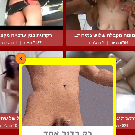
וטה מקבלת שלוש גמירות...
רקדנית בטן ערבייה מקצוע
6796 צפיות
|
2 המלצות
7137 צפיות
|
1 המלצות
X
ראנית עם חזה נאה נותנת...
קלטת סקס סקנדל של שחקנ
4829 צפיות
|
2 המלצות
16822 צפיות
|
10 המלצות