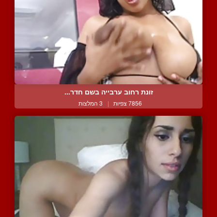
זונת רחוב ערבייה בשם חדר...
7856 צפיות
|
3 המלצות