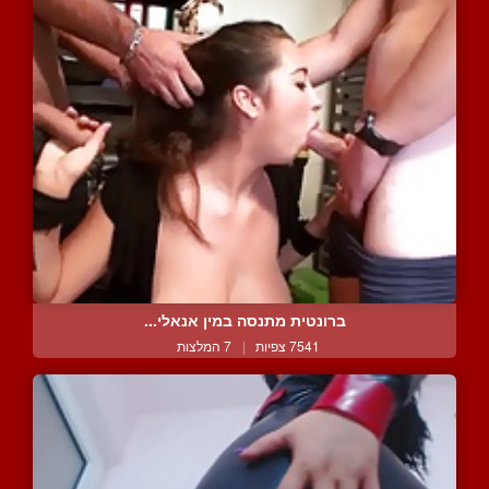
ברונטית מתנסה במין אנאלי...
7541 צפיות
|
7 המלצות