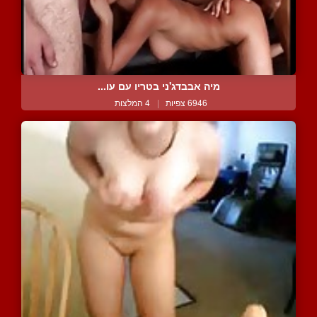
מיה אבבדג'ני בטריו עם עו...
6946 צפיות
|
4 המלצות