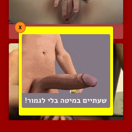
X
אוננות בסקייפ של יפיופה ...
8478 צפיות
|
6 המלצות