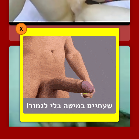
X
מצרית צעירה ושובבה לבדה ...
6601 צפיות
|
3 המלצות