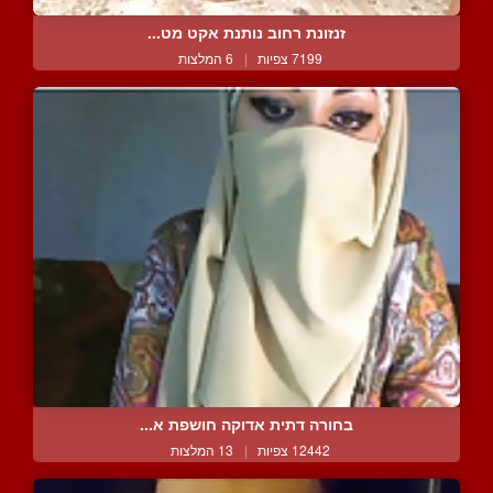
זנזונת רחוב נותנת אקט מט...
7199 צפיות
|
6 המלצות
בחורה דתית אדוקה חושפת א...
12442 צפיות
|
13 המלצות