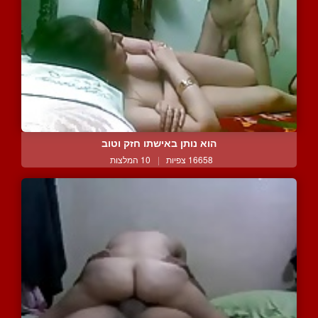
הוא נותן באישתו חזק וטוב
16658 צפיות
|
10 המלצות