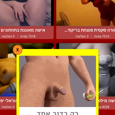
רה סקסית פוצחת בריקוד...
אישה מאוננת בתחתונים וח
7010 צפיות
|
3 המלצות
7218 צפיות
|
5 המלצות
X
שה מילפית בכותונת לילה...
יורד לחברה באוראלי יפי ו
8228 צפיות
|
8 המלצות
6255 צפיות
|
0 המלצות