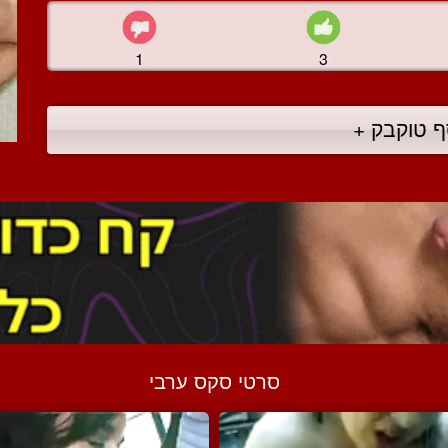
1
3
ף טוקבק +
סרטי סקס ערבי