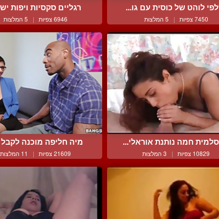
פי לוהט של כוסית עם גו...
רגליים סקסיות ויפות יש ל
7450 צפיות
|
5 המלצות
6946 צפיות
|
5 המלצות
למית חמה נותנת אוראלי...
מיה חליפה מוכנה לקבל זי
10829 צפיות
|
3 המלצות
21609 צפיות
|
11 המלצות