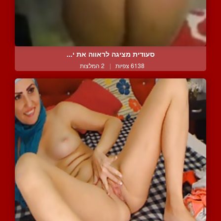
סעודית מציגה לראווה את י...
6138 צפיות
|
2 המלצות