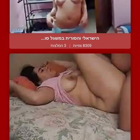
הישראלי והסורית במשגל סו...
8309 צפיות
|
3 המלצות