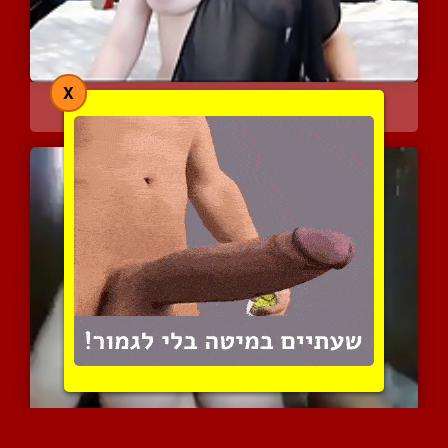
X
משהו שירענן לך את היום
11502 צפיות
|
15 המלצות