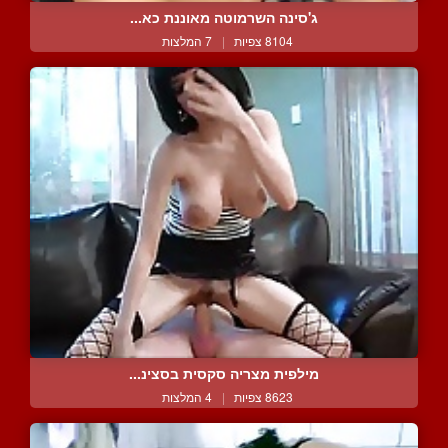
ג'סינה השרמוטה מאוננת כא...
8104 צפיות
|
7 המלצות
מילפית מצריה סקסית בסצינ...
8623 צפיות
|
4 המלצות