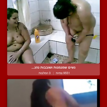
נשים שמנמנות ושובבות נהנ...
9551 צפיות
|
3 המלצות