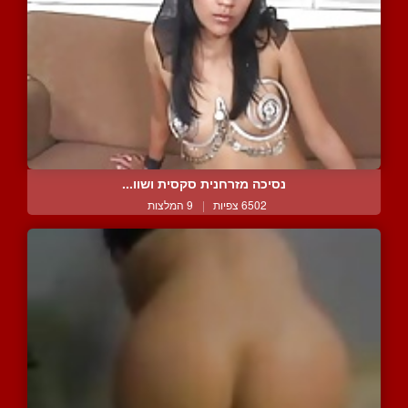
נסיכה מזרחנית סקסית ושוו...
6502 צפיות
|
9 המלצות