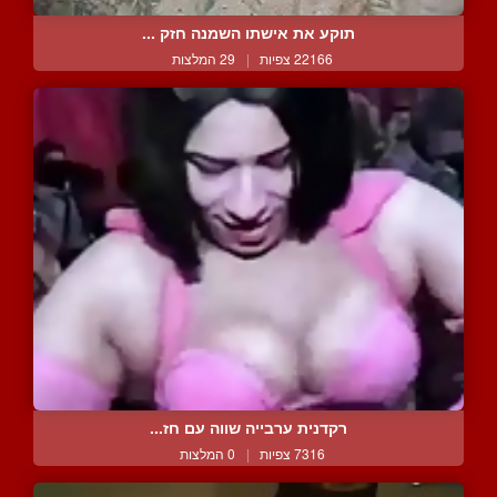
תוקע את אישתו השמנה חזק ...
22166 צפיות
|
29 המלצות
רקדנית ערבייה שווה עם חז...
7316 צפיות
|
0 המלצות