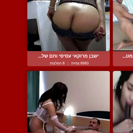
ט...
ישבן מרוקאי עסיסי וחם של...
8983 צפיות
|
8 המלצות