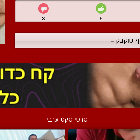
3
6
ף טוקבק +
סרטי סקס ערבי