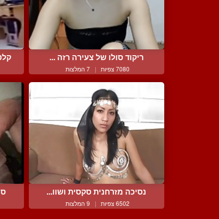
ריקוד סולו של צעירה רזה ...
קלט
7080 צפיות
|
7 המלצות
נסיכה מזרחנית סקסית ושוו...
סר
6502 צפיות
|
9 המלצות