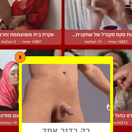
ת סקס סקנדל של שחקנית...
עקרת בית משועממת וחרמנ
16822 צפיות
|
10 המלצות
10891 צפיות
|
5 המלצות
X
ט כחול ערבי-ישראלי לוה...
מוסלמית דתיה עם מזדווגת
60214 צפיות
|
38 המלצות
23686 צפיות
|
19 המלצות