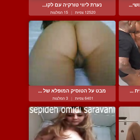
י...
נערת ליווי טורקיה עם לקו...
12520 צפיות
|
15 המלצות
 ...
מבט על הטוסיק המופלא של ...
6401 צפיות
|
3 המלצות