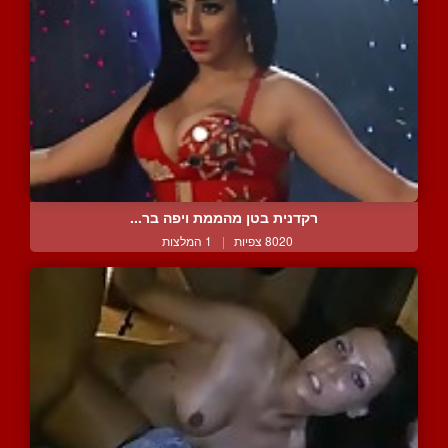
רקדנית בטן מהממת ויפה בר...
8020 צפיות
|
1 המלצות