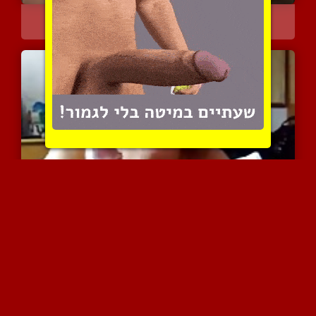
עיסוי זין אירוטי מעורר ת...
10258 צפיות
|
10 המלצות
מוצצת את הבולבול הזה בתא...
7599 צפיות
|
3 המלצות