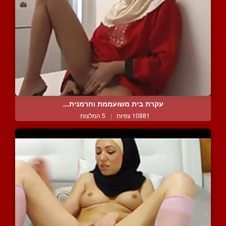
עקרת בית משועממת וחרמנית...
10881 צפיות
|
5 המלצות