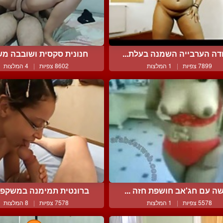
דה הערבייה השמנה בעלת...
חנונית סקסית ושובבה משת
7899 צפיות
|
1 המלצות
8602 צפיות
|
4 המלצות
ה עם חג'אב חושפת חזה ...
ברונטית תמימנה במשקפיים
5578 צפיות
|
1 המלצות
7578 צפיות
|
8 המלצות