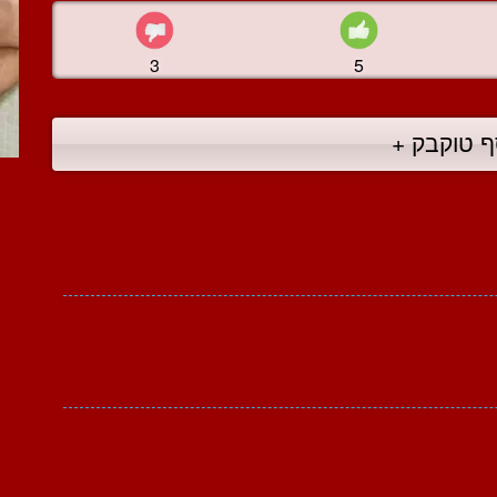
3
5
ף טוקבק +