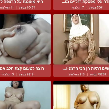
דה עלי מפסקת רגליים מו...
היא מאוננת על הרצפה למע
7061 צפיות
|
7 המלצות
10474 צפיות
|
11 המלצות
ים דתיות הן הכי חרמניו...
רוצה לטעום קצת חלב אם מ
75238 צפיות
|
115 המלצות
9812 צפיות
|
3 המלצות