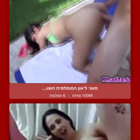
סאני ליאון המוסלמית השוו...
10066 צפיות
|
6 המלצות