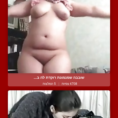
שובבה שמנמונת רוקדת לה ב...
4708 צפיות
|
5 המלצות