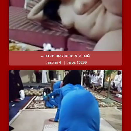
לונה היא יפיופה סורית נח...
10299 צפיות
|
4 המלצות